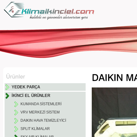
YEDEK PARÇA
İKİNCİ EL ÜRÜNLER
KUMANDA SİSTEMLERİ
VRV MERKEZİ SİSTEM
DAIKIN HAVA TEMİZLEYİCİ
SPLIT KLİMALAR