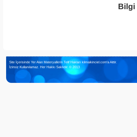
Bilgi
Site İçerisinde Yer Alan Materyallerin Telif Hakları klimaikinciel.com'a Aittir.
İzinsiz Kullanılamaz. Her Hakkı Saklıdır. © 2013