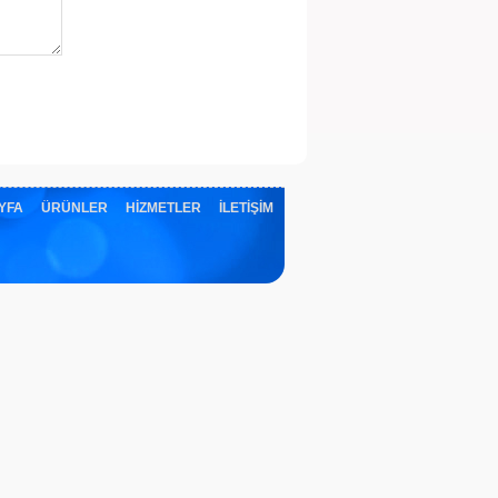
YFA
ÜRÜNLER
HİZMETLER
İLETİŞİM