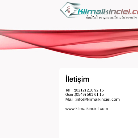
Tel :(0212) 210 92 15
Gsm :(0549) 561 61 15
Mail :info@klimaikinciel.com
www.klimaikinciel.com