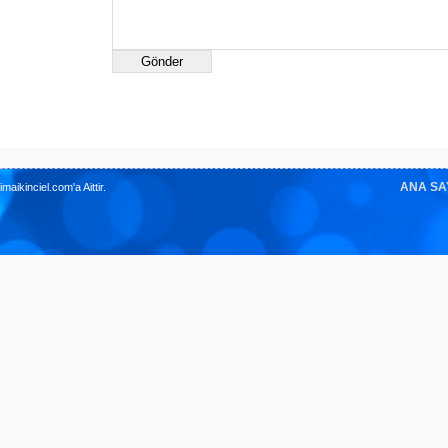
ANA SA
imaikinciel.com'a Aittir.