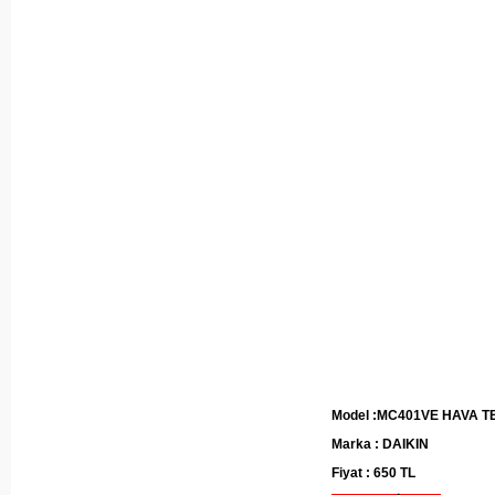
Model :MC401VE HAVA T
Marka : DAIKIN
Fiyat : 650 TL