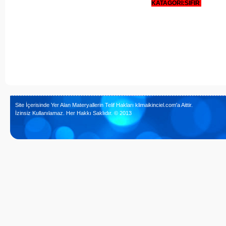
KATAGORİ:SIFIR
Site İçerisinde Yer Alan Materyallerin Telif Hakları klimaikinciel.com'a Aittir.
İzinsiz Kullanılamaz. Her Hakkı Saklıdır. © 2013