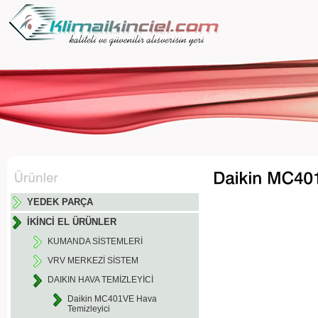
YEDEK PARÇA
İKİNCİ EL ÜRÜNLER
KUMANDA SİSTEMLERİ
VRV MERKEZİ SİSTEM
DAIKIN HAVA TEMİZLEYİCİ
Daikin MC401VE Hava
Temizleyici