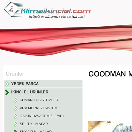
YEDEK PARÇA
İKİNCİ EL ÜRÜNLER
KUMANDA SİSTEMLERİ
VRV MERKEZİ SİSTEM
DAIKIN HAVA TEMİZLEYİCİ
SPLIT KLİMALAR