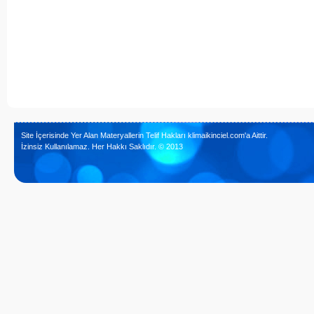
Site İçerisinde Yer Alan Materyallerin Telif Hakları klimaikinciel.com'a Aittir.
İzinsiz Kullanılamaz. Her Hakkı Saklıdır. © 2013